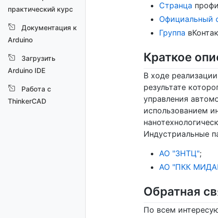
Странца
профи
практический курс
Официальный 
Документация к
Группа
вКонтак
Arduino
Краткое оп
Загрузить
Arduino IDE
В ходе реализаци
результате котор
Работа с
управления автомо
ThinkerCAD
использованием ин
нанотехнологическ
Индустриальные п
АО "ЗНТЦ"
;
АО "ПКК МИДА
Обратная св
По всем интересу